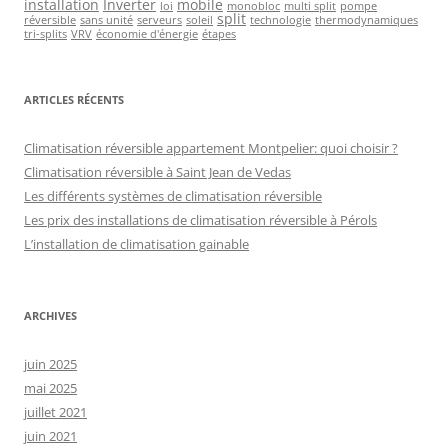
installation
Inverter
mobile
loi
monobloc
multi split
pompe
split
réversible
sans unité
serveurs
soleil
technologie
thermodynamiques
tri-splits
VRV
économie d'énergie
étapes
ARTICLES RÉCENTS
Climatisation réversible appartement Montpelier: quoi choisir ?
Climatisation réversible à Saint Jean de Vedas
Les différents systèmes de climatisation réversible
Les prix des installations de climatisation réversible à Pérols
L’installation de climatisation gainable
ARCHIVES
juin 2025
mai 2025
juillet 2021
juin 2021