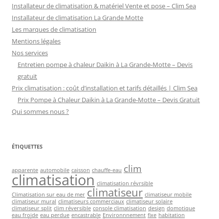
Installateur de climatisation & matériel Vente et pose – Clim Sea
Installateur de climatisation La Grande Motte
Les marques de climatisation
Mentions légales
Nos services
Entretien pompe à chaleur Daikin à La Grande-Motte – Devis
gratuit
Prix climatisation : coût d’installation et tarifs détaillés | Clim Sea
Prix Pompe à Chaleur Daikin à La Grande-Motte – Devis Gratuit
Qui sommes nous ?
ÉTIQUETTES
clim
apparente
automobile
caisson
chauffe-eau
climatisation
climatisation révrsible
climatiseur
Climatisation sur eau de mer
climatiseur mobile
climatiseur mural
climatiseurs commerciaux
climatiseur solaire
climatiseur split
clim réversible
console climatisation
design
domotique
eau froide
eau perdue
encastrable
Environnnement
fixe
habitation