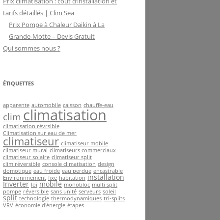
Prix climatisation : coût d’installation et
tarifs détaillés | Clim Sea
Prix Pompe à Chaleur Daikin à La
Grande-Motte – Devis Gratuit
Qui sommes nous ?
ÉTIQUETTES
apparente
automobile
caisson
chauffe-eau
climatisation
clim
climatisation révrsible
Climatisation sur eau de mer
climatiseur
climatiseur mobile
climatiseur mural
climatiseurs commerciaux
climatiseur solaire
climatiseur split
clim réversible
console climatisation
design
domotique
eau froide
eau perdue
encastrable
installation
Environnnement
fixe
habitation
Inverter
mobile
loi
monobloc
multi split
pompe
réversible
sans unité
serveurs
soleil
split
technologie
thermodynamiques
tri-splits
VRV
économie d'énergie
étapes