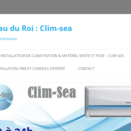
au du Roi : Clim-sea
matisation
INSTALLATEUR DE CLIMATISATION & MATÉRIEL VENTE ET POSE – CLIM SEA
U DU
CLIMATISATION MAISON
TALLATION, PRIX ET CONSEILS D’EXPERT
CONTACT
PRIX CLIMATISATION : COÛT
TION
D’INSTALLATION ET TARIFS
DÉTAILLÉS | CLIM SEA
LES MARQUES DE CLIMATISATION