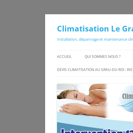
Aller
au
contenu
Climatisation Le Gr
Installation, dépannage et maintenance cli
ACCUEIL
QUI SOMMES NOUS ?
INSTALLATEUR CLIM LE GRA
DEVIS CLIMATISATION AU GRAU-DU-ROI : INS
ROI
INSTALLATEUR DE CLIMATISA
LA GRANDE MOTTE