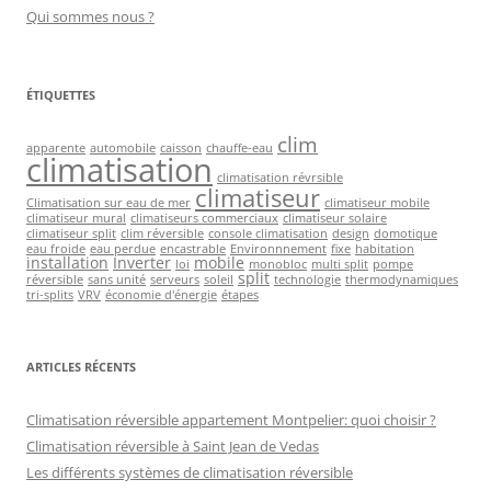
Qui sommes nous ?
ÉTIQUETTES
clim
apparente
automobile
caisson
chauffe-eau
climatisation
climatisation révrsible
climatiseur
Climatisation sur eau de mer
climatiseur mobile
climatiseur mural
climatiseurs commerciaux
climatiseur solaire
climatiseur split
clim réversible
console climatisation
design
domotique
eau froide
eau perdue
encastrable
Environnnement
fixe
habitation
installation
Inverter
mobile
loi
monobloc
multi split
pompe
split
réversible
sans unité
serveurs
soleil
technologie
thermodynamiques
tri-splits
VRV
économie d'énergie
étapes
ARTICLES RÉCENTS
Climatisation réversible appartement Montpelier: quoi choisir ?
Climatisation réversible à Saint Jean de Vedas
Les différents systèmes de climatisation réversible