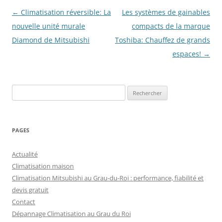
Navigation
←
Climatisation réversible: La
Les systèmes de gainables
des
nouvelle unité murale
compacts de la marque
articles
Diamond de Mitsubishi
Toshiba: Chauffez de grands
espaces!
→
Rechercher :
PAGES
Actualité
Climatisation maison
Climatisation Mitsubishi au Grau-du-Roi : performance, fiabilité et
devis gratuit
Contact
Dépannage Climatisation au Grau du Roi