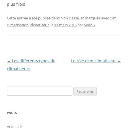
plus froid.
Cette entrée a été publiée dans
Non classé
, et marquée avec
clim
,
climatisation
,
climatiseur
, le
11 mars 2015
par
Seddik
.
Navigation
←
Les différents types de
Le rôle d’un climatiseur
→
des
climatiseurs
articles
Rechercher :
PAGES
Actualité