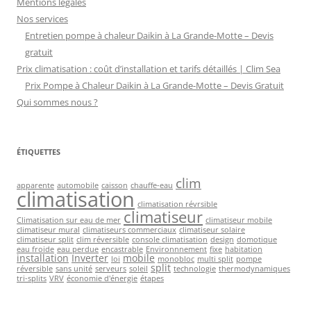
Mentions légales
Nos services
Entretien pompe à chaleur Daikin à La Grande-Motte – Devis
gratuit
Prix climatisation : coût d’installation et tarifs détaillés | Clim Sea
Prix Pompe à Chaleur Daikin à La Grande-Motte – Devis Gratuit
Qui sommes nous ?
ÉTIQUETTES
clim
apparente
automobile
caisson
chauffe-eau
climatisation
climatisation révrsible
climatiseur
Climatisation sur eau de mer
climatiseur mobile
climatiseur mural
climatiseurs commerciaux
climatiseur solaire
climatiseur split
clim réversible
console climatisation
design
domotique
eau froide
eau perdue
encastrable
Environnnement
fixe
habitation
installation
Inverter
mobile
loi
monobloc
multi split
pompe
split
réversible
sans unité
serveurs
soleil
technologie
thermodynamiques
tri-splits
VRV
économie d'énergie
étapes